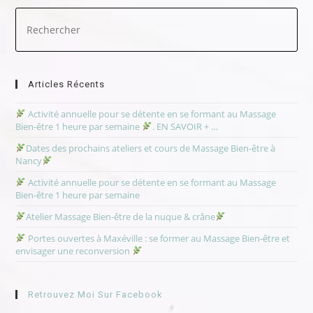
SE
FORMANT
Pre
AU
Es
MASSAGE
BIEN-
to
ÊTRE
clo
1
HEURE
the
PAR
sea
SEMAINE
Articles Récents
pan
.
EN
Activité annuelle pour se détente en se formant au Massage
SAVOIR
Bien-être 1 heure par semaine
. EN SAVOIR + …
+
…
Dates des prochains ateliers et cours de Massage Bien-être à
Nancy
Activité annuelle pour se détente en se formant au Massage
Bien-être 1 heure par semaine
Atelier Massage Bien-être de la nuque & crâne
Portes ouvertes à Maxéville : se former au Massage Bien-être et
envisager une reconversion
Retrouvez Moi Sur Facebook