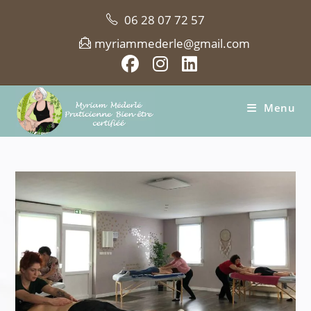
Skip
06 28 07 72 57
to
content
myriammederle@gmail.com
Menu