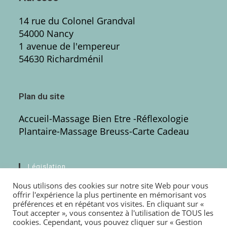
14 rue du Colonel Grandval
54000 Nancy
1 avenue de l'empereur
54630 Richardménil
Plan du site
Accueil
-
Massage Bien Etre
-Réflexologie
Plantaire
-
Massage Breuss
-
Carte Cadeau
Législation
Nous utilisons des cookies sur notre site Web pour vous
Mentions légales
offrir l'expérience la plus pertinente en mémorisant vos
préférences et en répétant vos visites. En cliquant sur «
Politique de confidentialité
Tout accepter », vous consentez à l'utilisation de TOUS les
cookies. Cependant, vous pouvez cliquer sur « Gestion