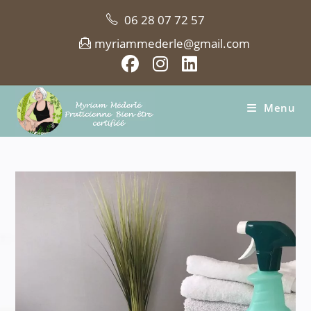
Skip
06 28 07 72 57
to
content
myriammederle@gmail.com
Menu