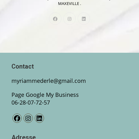
MAXEVILLE .
Contact
myriammederle@gmail.com
Page Google My Business
06-28-07-72-57
Adresse