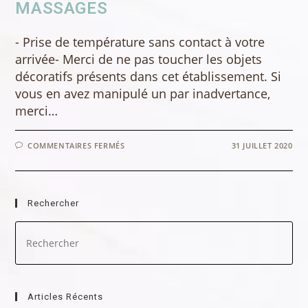
MASSAGES
- Prise de température sans contact à votre
arrivée- Merci de ne pas toucher les objets
décoratifs présents dans cet établissement. Si
vous en avez manipulé un par inadvertance,
merci…
SUR
COMMENTAIRES FERMÉS
31 JUILLET 2020
CORONAVIRUS
–
COVID
–
19
PROTOCOLE
Rechercher
SANITAIRE
POUR
LES
Pre
MASSAGES
Es
to
clo
the
sea
Articles Récents
pan