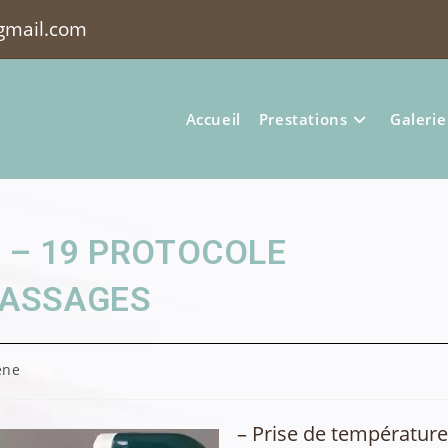
mail.com
Accueil
Prestations
Galerie
 – 19 PROTOCOLE
MASSAGES
ène
:
– Prise de températur