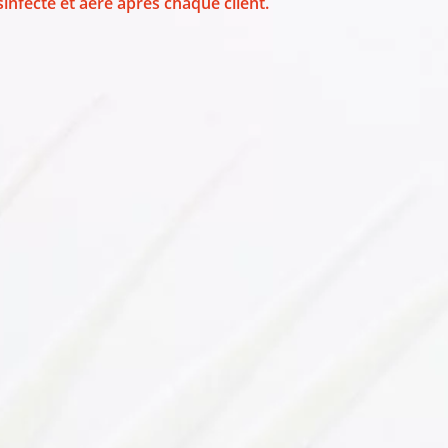
infecté et aéré après chaque client.
E