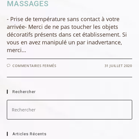
MASSAGES
- Prise de température sans contact à votre
arrivée- Merci de ne pas toucher les objets
décoratifs présents dans cet établissement. Si
vous en avez manipulé un par inadvertance,
merci…
SUR
COMMENTAIRES FERMÉS
31 JUILLET 2020
CORONAVIRUS
–
COVID
–
19
PROTOCOLE
Rechercher
SANITAIRE
POUR
LES
Pre
MASSAGES
Es
to
clo
the
sea
Articles Récents
pan