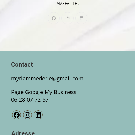
MAXEVILLE .
Contact
myriammederle@gmail.com
Page Google My Business
06-28-07-72-57
Adresse