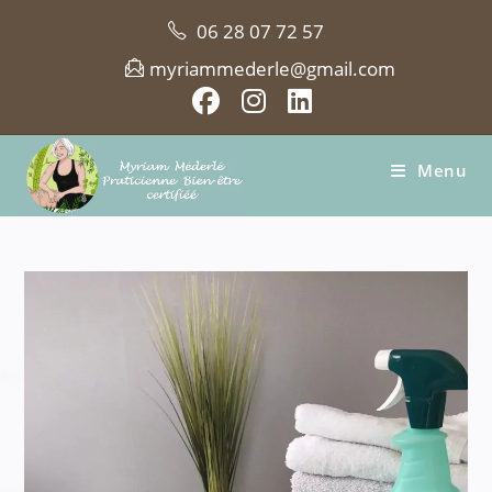
Skip
06 28 07 72 57
to
content
myriammederle@gmail.com
Menu