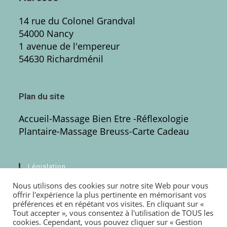
14 rue du Colonel Grandval
54000 Nancy
1 avenue de l'empereur
54630 Richardménil
Plan du site
Accueil
-
Massage Bien Etre
-Réflexologie
Plantaire
-
Massage Breuss
-
Carte Cadeau
Législation
Nous utilisons des cookies sur notre site Web pour vous
Mentions légales
offrir l'expérience la plus pertinente en mémorisant vos
préférences et en répétant vos visites. En cliquant sur «
Politique de confidentialité
Tout accepter », vous consentez à l'utilisation de TOUS les
cookies. Cependant, vous pouvez cliquer sur « Gestion