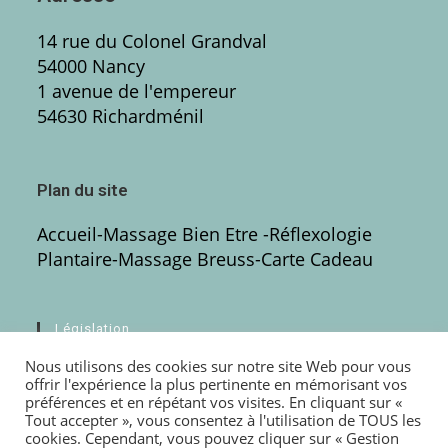
14 rue du Colonel Grandval
54000 Nancy
1 avenue de l'empereur
54630 Richardménil
Plan du site
Accueil
-
Massage Bien Etre
-Réflexologie
Plantaire
-
Massage Breuss
-
Carte Cadeau
Législation
Nous utilisons des cookies sur notre site Web pour vous
Mentions légales
offrir l'expérience la plus pertinente en mémorisant vos
préférences et en répétant vos visites. En cliquant sur «
Politique de confidentialité
Tout accepter », vous consentez à l'utilisation de TOUS les
cookies. Cependant, vous pouvez cliquer sur « Gestion