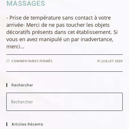
MASSAGES
- Prise de température sans contact à votre
arrivée- Merci de ne pas toucher les objets
décoratifs présents dans cet établissement. Si
vous en avez manipulé un par inadvertance,
merci…
SUR
COMMENTAIRES FERMÉS
31 JUILLET 2020
CORONAVIRUS
–
COVID
–
19
PROTOCOLE
Rechercher
SANITAIRE
POUR
LES
Pre
MASSAGES
Es
to
clo
the
sea
Articles Récents
pan