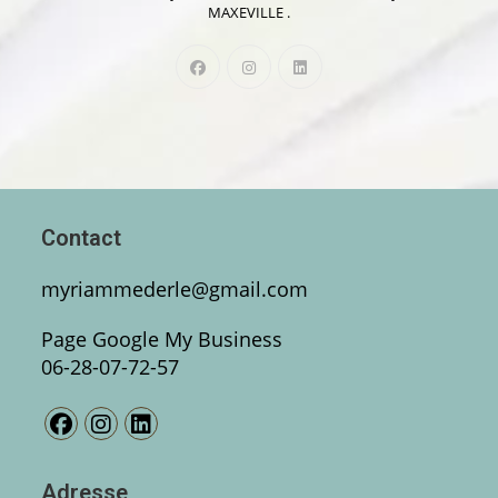
MAXEVILLE .
Contact
myriammederle@gmail.com
Page Google My Business
06-28-07-72-57
Adresse