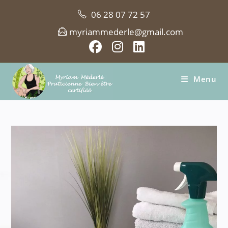
Skip
06 28 07 72 57
to
content
myriammederle@gmail.com
Menu