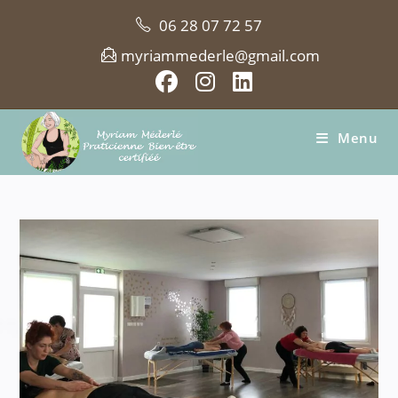
Skip
06 28 07 72 57
to
content
myriammederle@gmail.com
Menu