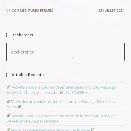
SUR
COMMENTAIRES FERMÉS
25 JUILLET 2024
ACTIVITÉ
ANNUELLE
POUR
SE
DÉTENTE
Rechercher
EN
SE
FORMANT
Pre
AU
Es
MASSAGE
BIEN-
to
ÊTRE
clo
1
HEURE
the
PAR
sea
SEMAINE
Articles Récents
pan
Activité annuelle pour se détente en se formant au Massage
Bien-être 1 heure par semaine
. EN SAVOIR + …
Dates des prochains ateliers et cours de Massage Bien-être à
Nancy
Activité annuelle pour se détente en se formant au Massage
Bien-être 1 heure par semaine
Atelier Massage Bien-être de la nuque & crâne