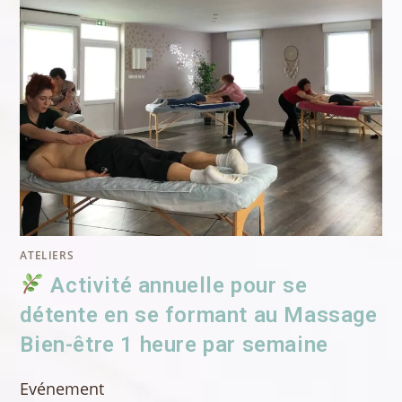
SE
FORMANT
AU
MASSAGE
BIEN-
ÊTRE
1
HEURE
PAR
SEMAINE
.
EN
SAVOIR
+
…
ATELIERS
Activité annuelle pour se
détente en se formant au Massage
Bien-être 1 heure par semaine
Evénement