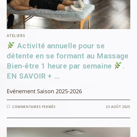
ATELIERS
Activité annuelle pour se
détente en se formant au Massage
Bien-être 1 heure par semaine
.
EN SAVOIR + …
Evénement Saison 2025-2026
SUR
COMMENTAIRES FERMÉS
23 AOÛT 2025
ACTIVITÉ
ANNUELLE
POUR
SE
DÉTENTE
EN