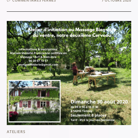
COMMENTAIRES FERMÉS
7 OCTOBRE 2020
ATELIER
D’INITIATION
MASSAGE
BIEN-
ÊTRE
DU
THORAX
&
AMPLIFICATION
DE
LA
RESPIRATION
ATELIERS