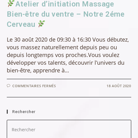
Atelier d’initiation Massage
Bien-être du ventre – Notre 2éme
Cerveau
Le 30 août 2020 de 09:30 à 16:30 Vous débutez,
vous massez naturellement depuis peu ou
depuis longtemps vos proches.Vous voulez
développer vos talents, découvrir l’univers du
bien-être, apprendre à…
SUR
COMMENTAIRES FERMÉS
18 AOÛT 2020
ATELIER
D’INITIATION
MASSAGE
BIEN-
ÊTRE
Rechercher
DU
VENTRE
–
Pre
NOTRE
Es
2ÉME
CERVEAU
to