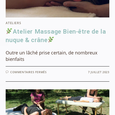
ATELIERS
Atelier Massage Bien-être de la
nuque & crâne
Outre un lâché prise certain, de nombreux
bienfaits
SUR
COMMENTAIRES FERMÉS
7 JUILLET 2023
ATELIER
MASSAGE
BIEN-
ÊTRE
DE
LA
NUQUE
&
CRÂNE