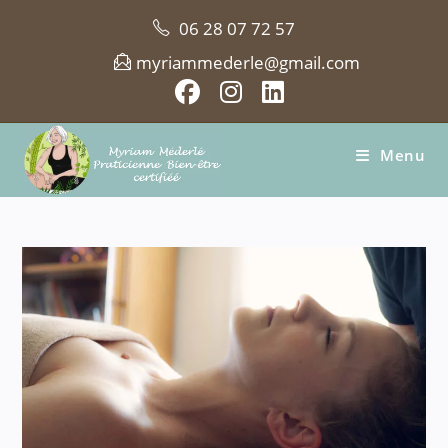
Skip
06 28 07 72 57
to
content
myriammederle@gmail.com
Menu