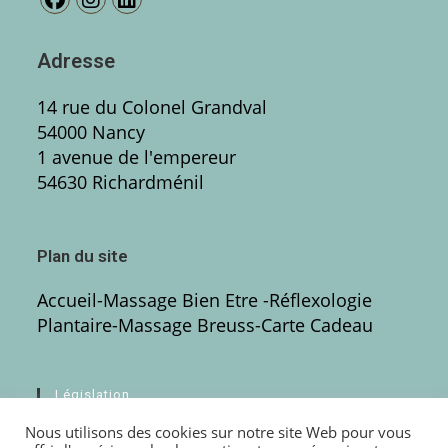
Adresse
14 rue du Colonel Grandval
54000 Nancy
1 avenue de l'empereur
54630 Richardménil
Plan du site
Accueil
-
Massage Bien Etre
-Réflexologie
Plantaire
-
Massage Breuss
-
Carte Cadeau
Législation
Nous utilisons des cookies sur notre site Web pour vous
Mentions légales